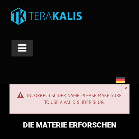
Skip
to
content
Toggle
Navigation
INDUSTRIEN
ANWENDUNGEN
×
INCORRECT SLIDER NAME. PLEASE MAKE SURE
PRODUKTE
TO USE A VALID SLIDER SLUG.
DIENSTLEISTUNGEN
DIE MATERIE ERFORSCHEN
A PROPOS